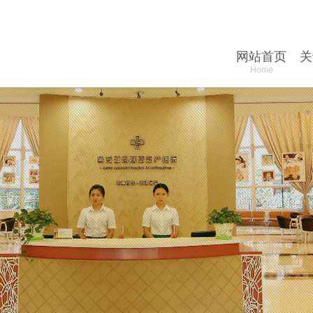
网站首页
关
Home
关于玛丽亚 /
就诊指南 /
Guide
About Maria
医院简介
就诊流程
院内
楼层
技术设备
在线预约
视频
在线