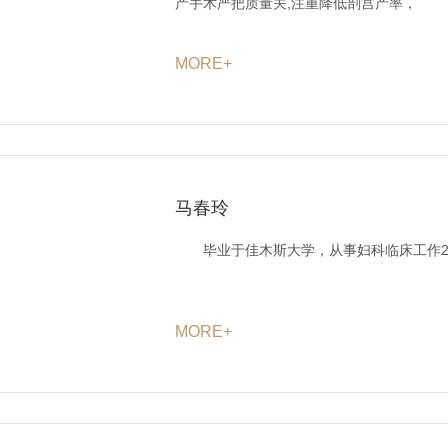
产手术严把质量关,注重降低剖宫产率，
MORE+
马春玲
毕业于佳木斯大学，从事妇科临床工作2
MORE+