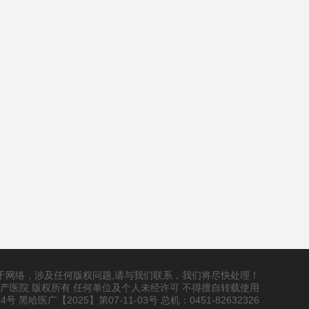
于网络，涉及任何版权问题,请与我们联系，我们将尽快处理！
妇产医院 版权所有 任何单位及个人未经许可 不得擅自转载使用
14号
黑哈医广【2025】第07-11-03号 总机：0451-82632326