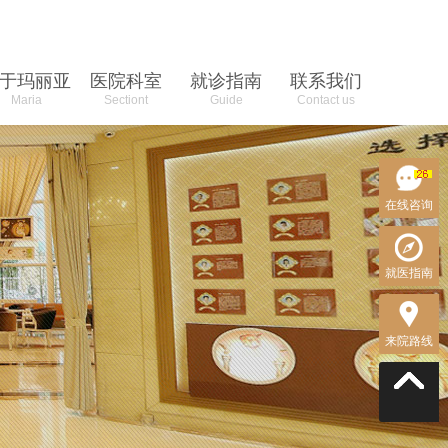
于玛丽亚
医院科室
就诊指南
联系我们
Maria
Sectiont
Guide
Contact us
在线咨询
环境
分布
新闻资讯
来院路线
就医指南
中心
咨询
来院路线